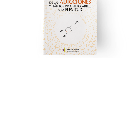
Dopamina
PABLO ALMAZÁN
Nuevamente, Pablo Almazán presenta un libro
disruptivo desde un lugar inesperado. Analista y
programador de si...